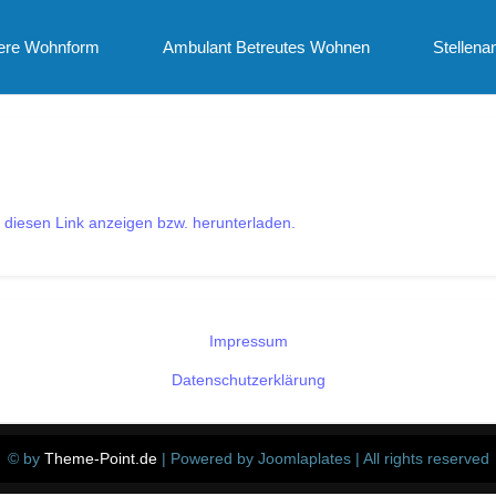
ere Wohnform
Ambulant Betreutes Wohnen
Stellena
f diesen Link anzeigen bzw. herunterladen.
Impressum
Datenschutzerklärung
© by
Theme-Point.de
| Powered by Joomlaplates | All rights reserved