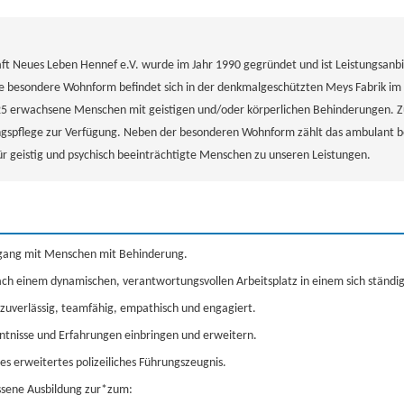
ft Neues Leben Hennef e.V. wurde im Jahr 1990 gegründet und ist Leistungsanbie
Die besondere Wohnform befindet sich in der denkmalgeschützten Meys Fabrik i
25 erwachsene Menschen mit geistigen und/oder körperlichen Behinderungen. Zu
ngspflege zur Verfügung. Neben der besonderen Wohnform zählt das ambulant 
ür geistig und psychisch beeinträchtigte Menschen zu unseren Leistungen.
ang mit Menschen mit Behinderung.
nach einem dynamischen, verantwortungsvollen Arbeitsplatz in einem sich ständ
 zuverlässig, teamfähig, empathisch und engagiert.
tnisse und Erfahrungen einbringen und erweitern.
es erweitertes polizeiliches Führungszeugnis.
ssene Ausbildung zur*zum: