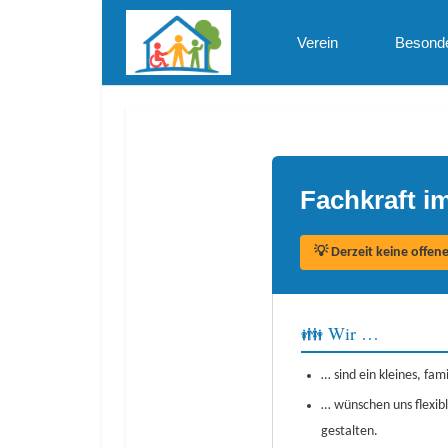
Verein
Besond
Fachkraft 
💡 Derzeit keine offen
👪 Wir …
… sind ein kleines, fa
… wünschen uns flexib
gestalten.