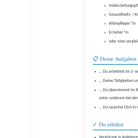
Heilerziehungspf
Gesundheits- / K
Altenpfleger*in
Erzieher*in
oder eine vergle
📋 Deine Aufgaben
… Du arbeitest im 2- o
… Deine Tätigkeiten um
… Du übernimmst im R
unter anderem bei der
… Du tauschst Dich in
✓ Du erhältst
Vergütung in Anlehnung